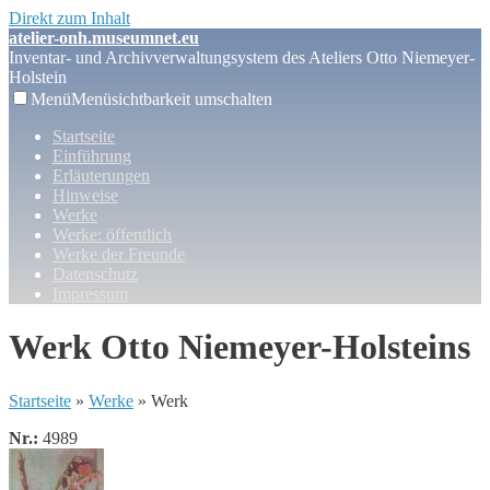
Direkt zum Inhalt
atelier-onh.museumnet.eu
Inventar- und Archivverwaltungsystem des Ateliers Otto Niemeyer-
Holstein
Menü
Menüsichtbarkeit umschalten
Startseite
Einführung
Erläuterungen
Hinweise
Werke
Werke: öffentlich
Werke der Freunde
Datenschutz
Impressum
Werk Otto Niemeyer-Holsteins
Startseite
»
Werke
» Werk
Nr.:
4989