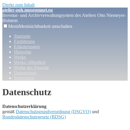
Direkt zum Inhalt
atelier-onh.museumnet.eu
Inventar- und Archivverwaltungsystem des Ateliers Otto Niemeyer-
Holstein
Menü
Menüsichtbarkeit umschalten
Startseite
Einführung
Erläuterungen
Hinweise
Werke
Werke: öffentlich
Werke der Freunde
Datenschutz
Impressum
Datenschutz
Datenschutzerklärung
gemäß
Datenschutzgrundverordnung (DSGVO)
und
Bundesdatenschutzgesetz (BDSG)