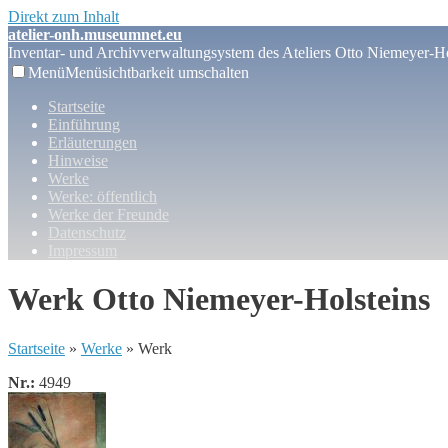
Direkt zum Inhalt
atelier-onh.museumnet.eu
Inventar- und Archivverwaltungsystem des Ateliers Otto Niemeyer-Ho
Menü
Menüsichtbarkeit umschalten
Startseite
Einführung
Erläuterungen
Hinweise
Werke
Werke: öffentlich
Werke der Freunde
Datenschutz
Impressum
Werk Otto Niemeyer-Holsteins
Startseite
»
Werke
» Werk
Nr.:
4949