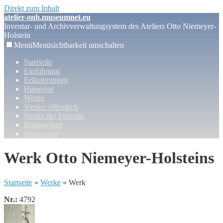
Direkt zum Inhalt
atelier-onh.museumnet.eu
Inventar- und Archivverwaltungsystem des Ateliers Otto Niemeyer-
Holstein
Menü
Menüsichtbarkeit umschalten
Startseite
Einführung
Erläuterungen
Hinweise
Werke
Werke: öffentlich
Werke der Freunde
Datenschutz
Impressum
Werk Otto Niemeyer-Holsteins
Startseite
»
Werke
» Werk
Nr.:
4792