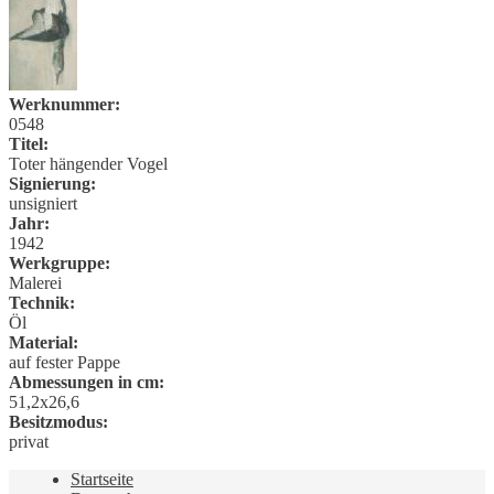
Werknummer:
0548
Titel:
Toter hängender Vogel
Signierung:
unsigniert
Jahr:
1942
Werkgruppe:
Malerei
Technik:
Öl
Material:
auf fester Pappe
Abmessungen in cm:
51,2x26,6
Besitzmodus:
privat
Startseite