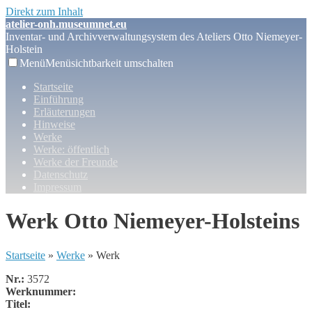
Direkt zum Inhalt
atelier-onh.museumnet.eu
Inventar- und Archivverwaltungsystem des Ateliers Otto Niemeyer-
Holstein
Menü
Menüsichtbarkeit umschalten
Startseite
Einführung
Erläuterungen
Hinweise
Werke
Werke: öffentlich
Werke der Freunde
Datenschutz
Impressum
Werk Otto Niemeyer-Holsteins
Startseite
»
Werke
» Werk
Nr.:
3572
Werknummer:
Titel: