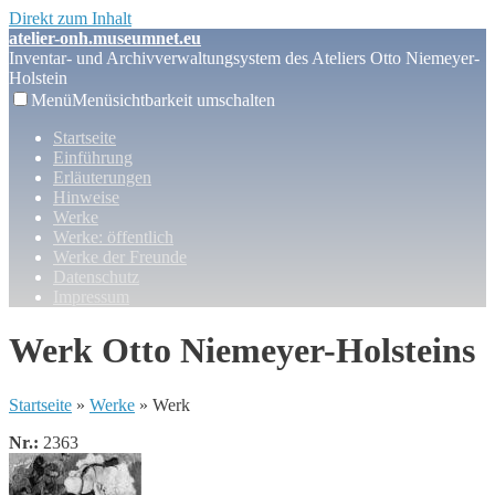
Direkt zum Inhalt
atelier-onh.museumnet.eu
Inventar- und Archivverwaltungsystem des Ateliers Otto Niemeyer-
Holstein
Menü
Menüsichtbarkeit umschalten
Startseite
Einführung
Erläuterungen
Hinweise
Werke
Werke: öffentlich
Werke der Freunde
Datenschutz
Impressum
Werk Otto Niemeyer-Holsteins
Startseite
»
Werke
» Werk
Nr.:
2363