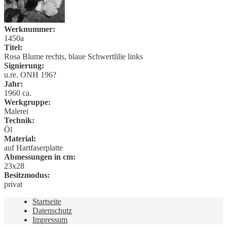
Werknummer:
1450a
Titel:
Rosa Blume rechts, blaue Schwertlilie links
Signierung:
u.re. ONH 196?
Jahr:
1960 ca.
Werkgruppe:
Malerei
Technik:
Öl
Material:
auf Hartfaserplatte
Abmessungen in cm:
23x28
Besitzmodus:
privat
Startseite
Datenschutz
Impressum