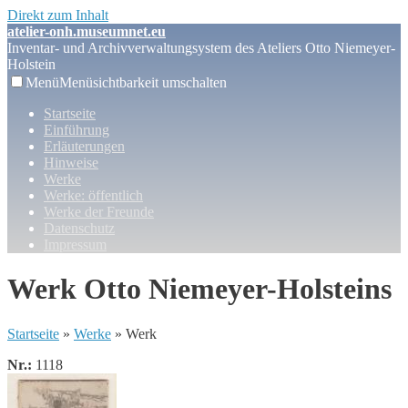
Direkt zum Inhalt
atelier-onh.museumnet.eu
Inventar- und Archivverwaltungsystem des Ateliers Otto Niemeyer-
Holstein
Menü
Menüsichtbarkeit umschalten
Startseite
Einführung
Erläuterungen
Hinweise
Werke
Werke: öffentlich
Werke der Freunde
Datenschutz
Impressum
Werk Otto Niemeyer-Holsteins
Startseite
»
Werke
» Werk
Nr.:
1118