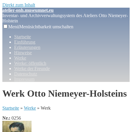
Direkt zum Inhalt
atelier-onh.museumnet.eu
Inventar- und Archivverwaltungsystem des Ateliers Otto Niemeyer-
Holstein
Menü
Menüsichtbarkeit umschalten
Startseite
Einführung
Erläuterungen
Hinweise
Werke
Werke: öffentlich
Werke der Freunde
Datenschutz
Impressum
Werk Otto Niemeyer-Holsteins
Startseite
»
Werke
» Werk
Nr.:
0256