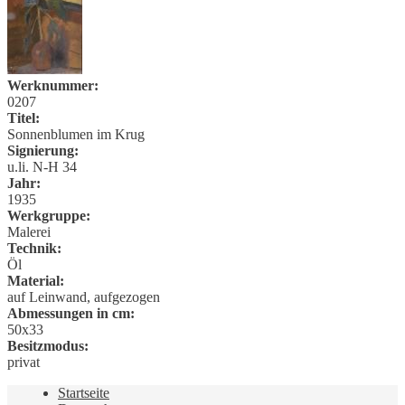
Werknummer:
0207
Titel:
Sonnenblumen im Krug
Signierung:
u.li. N-H 34
Jahr:
1935
Werkgruppe:
Malerei
Technik:
Öl
Material:
auf Leinwand, aufgezogen
Abmessungen in cm:
50x33
Besitzmodus:
privat
Startseite