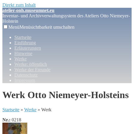
Direkt zum Inhalt
atelier-onh.museumnet.eu
Inventar- und Archivverwaltungsystem des Ateliers Otto Niemeyer-
Holstein
Menü
Menüsichtbarkeit umschalten
Startseite
Einführung
Erläuterungen
Hinweise
Werke
Werke: öffentlich
Werke der Freunde
Datenschutz
Impressum
Werk Otto Niemeyer-Holsteins
Startseite
»
Werke
» Werk
Nr.:
0218