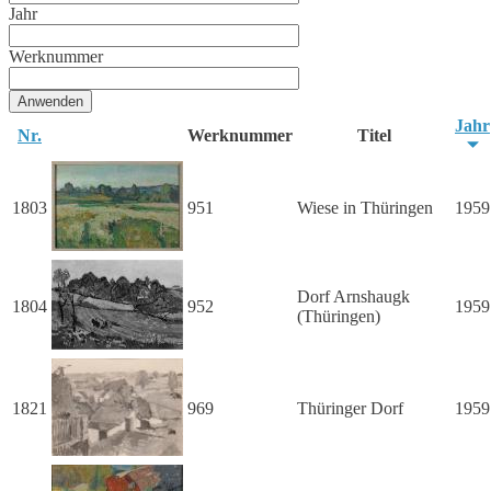
Jahr
Werknummer
Jahr
Nr.
Werknummer
Titel
1803
951
Wiese in Thüringen
1959
Dorf Arnshaugk
1804
952
1959
(Thüringen)
1821
969
Thüringer Dorf
1959