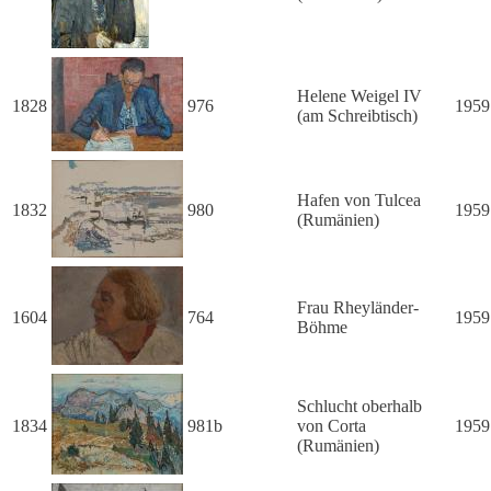
Helene Weigel IV
1828
976
1959
(am Schreibtisch)
Hafen von Tulcea
1832
980
1959
(Rumänien)
Frau Rheyländer-
1604
764
1959
Böhme
Schlucht oberhalb
1834
981b
von Corta
1959
(Rumänien)