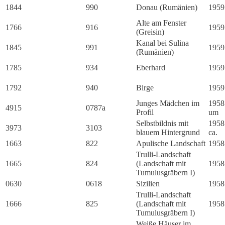
1844
990
Donau (Rumänien)
1959
Alte am Fenster
1766
916
1959
(Greisin)
Kanal bei Sulina
1845
991
1959
(Rumänien)
1785
934
Eberhard
1959
1792
940
Birge
1959
Junges Mädchen im
1958
4915
0787a
Profil
um
Selbstbildnis mit
1958
3973
3103
blauem Hintergrund
ca.
1663
822
Apulische Landschaft
1958
Trulli-Landschaft
1665
824
(Landschaft mit
1958
Tumulusgräbern I)
0630
0618
Sizilien
1958
Trulli-Landschaft
1666
825
(Landschaft mit
1958
Tumulusgräbern I)
Weiße Häuser im