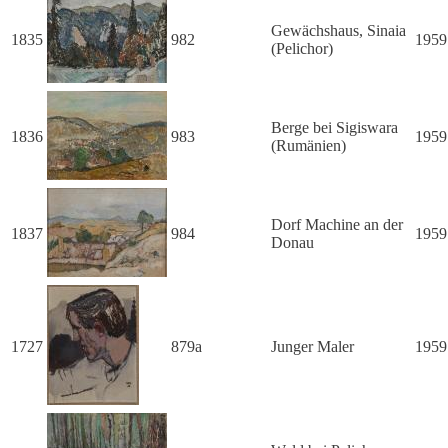
Gewächshaus, Sinaia
1835
982
1959
(Pelichor)
Berge bei Sigiswara
1836
983
1959
(Rumänien)
Dorf Machine an der
1837
984
1959
Donau
1727
879a
Junger Maler
1959