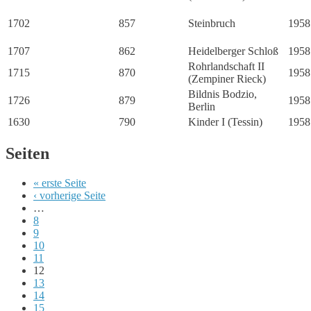
1702
857
Steinbruch
1958
1707
862
Heidelberger Schloß
1958
Rohrlandschaft II
1715
870
1958
(Zempiner Rieck)
Bildnis Bodzio,
1726
879
1958
Berlin
1630
790
Kinder I (Tessin)
1958
Seiten
« erste Seite
‹ vorherige Seite
…
8
9
10
11
12
13
14
15