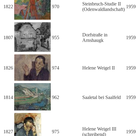
Steinbruch-Studie II
1822
970
1959
(Odenwaldlandschaft)
Dorfstraße in
1807
955
1959
Arnshaugk
1826
974
Helene Weigel II
1959
1814
962
Saaletal bei Saalfeld
1959
Helene Weigel III
1827
975
1959
(schreibend)