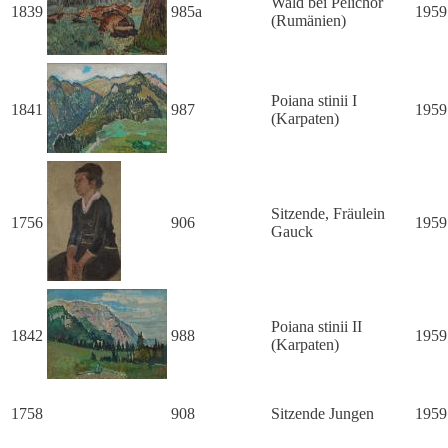
Wald bei Pelichor
1839
985a
1959
(Rumänien)
Poiana stinii I
1841
987
1959
(Karpaten)
Sitzende, Fräulein
1756
906
1959
Gauck
Poiana stinii II
1842
988
1959
(Karpaten)
1758
908
Sitzende Jungen
1959