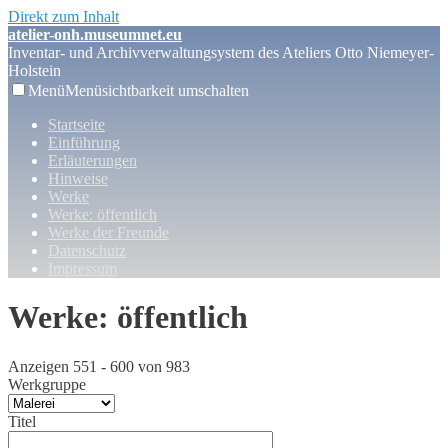
Direkt zum Inhalt
atelier-onh.museumnet.eu
Inventar- und Archivverwaltungsystem des Ateliers Otto Niemeyer-
Holstein
Menü
Menüsichtbarkeit umschalten
Startseite
Einführung
Erläuterungen
Hinweise
Werke
Werke: öffentlich
Werke der Freunde
Datenschutz
Impressum
Werke: öffentlich
Anzeigen 551 - 600 von 983
Werkgruppe
Titel