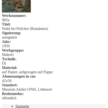
Werknummer:
985a
Titel:
Wald bei Pelichor (Rumänien)
Signierung:
unsigniert
Jahr:
1959
Werkgruppe:
Malerei
Technik:
Öl
Material:
auf Papier, aufgezogen auf Pappe
Abmessungen in cm:
42x56
Standort:
Museum Atelier ONH, Lüttenort
Besitzmodus:
öffentlich
Startseite