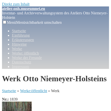
Direkt zum Inhalt
atelier-onh.museumnet.eu
Inventar- und Archivverwaltungsystem des Ateliers Otto Niemeyer-
Holstein
Menü
Menüsichtbarkeit umschalten
Startseite
Einführung
Erläuterungen
Hinweise
Werke
Werke: öffentlich
Werke der Freunde
Datenschutz
Impressum
Werk Otto Niemeyer-Holsteins
Startseite
»
Werke:öffentlicht
» Werk
Nr.:
1839