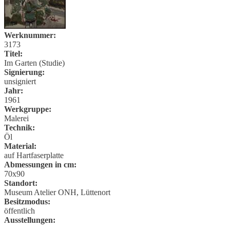
Werknummer:
3173
Titel:
Im Garten (Studie)
Signierung:
unsigniert
Jahr:
1961
Werkgruppe:
Malerei
Technik:
Öl
Material:
auf Hartfaserplatte
Abmessungen in cm:
70x90
Standort:
Museum Atelier ONH, Lüttenort
Besitzmodus:
öffentlich
Ausstellungen: