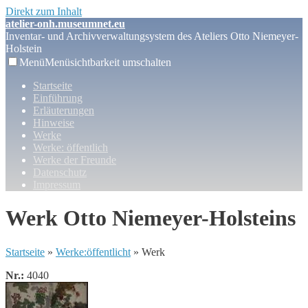
Direkt zum Inhalt
atelier-onh.museumnet.eu
Inventar- und Archivverwaltungsystem des Ateliers Otto Niemeyer-
Holstein
Menü
Menüsichtbarkeit umschalten
Startseite
Einführung
Erläuterungen
Hinweise
Werke
Werke: öffentlich
Werke der Freunde
Datenschutz
Impressum
Werk Otto Niemeyer-Holsteins
Startseite
»
Werke:öffentlicht
» Werk
Nr.:
4040