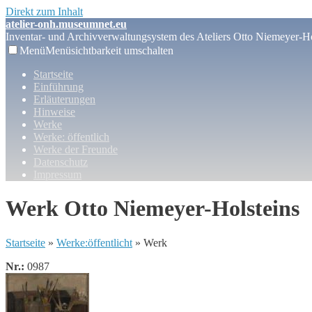
Direkt zum Inhalt
atelier-onh.museumnet.eu
Inventar- und Archivverwaltungsystem des Ateliers Otto Niemeyer-Ho
Menü
Menüsichtbarkeit umschalten
Startseite
Einführung
Erläuterungen
Hinweise
Werke
Werke: öffentlich
Werke der Freunde
Datenschutz
Impressum
Werk Otto Niemeyer-Holsteins
Startseite
»
Werke:öffentlicht
» Werk
Nr.:
0987