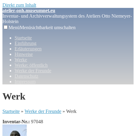
Direkt zum Inhalt
atelier-onh.museumnet.eu
Inventar- und Archivverwaltungsystem des Ateliers Otto Niemeyer-
Holstein
Menü
Menüsichtbarkeit umschalten
Startseite
Einführung
Erläuterungen
Hinweise
Werke
Werke: öffentlich
Werke der Freunde
Datenschutz
Impressum
Werk
Startseite
»
Werke der Freunde
» Werk
Inventar-Nr.:
97048