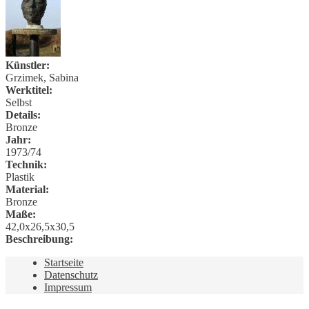
Künstler:
Grzimek, Sabina
Werktitel:
Selbst
Details:
Bronze
Jahr:
1973/74
Technik:
Plastik
Material:
Bronze
Maße:
42,0x26,5x30,5
Beschreibung:
Startseite
Datenschutz
Impressum