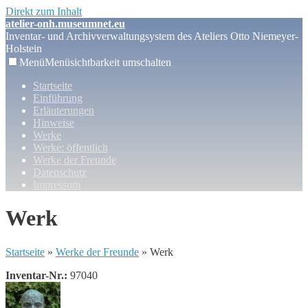
Direkt zum Inhalt
atelier-onh.museumnet.eu
Inventar- und Archivverwaltungsystem des Ateliers Otto Niemeyer-
Holstein
Menü
Menüsichtbarkeit umschalten
Startseite
Einführung
Erläuterungen
Hinweise
Werke
Werke: öffentlich
Werke der Freunde
Datenschutz
Impressum
Werk
Startseite
»
Werke der Freunde
» Werk
Inventar-Nr.:
97040