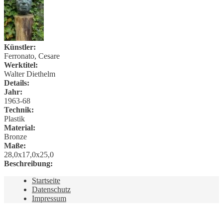
Künstler:
Ferronato, Cesare
Werktitel:
Walter Diethelm
Details:
Jahr:
1963-68
Technik:
Plastik
Material:
Bronze
Maße:
28,0x17,0x25,0
Beschreibung:
Startseite
Datenschutz
Impressum