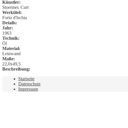
Künstler:
Stoermer, Curt
Werktitel:
Forio d'Ischia
Details:
Jahr:
1963
Technik:
Öl
Material:
Leinwand
Maße:
22,0x49,5
Beschreibung:
Startseite
Datenschutz
Impressum