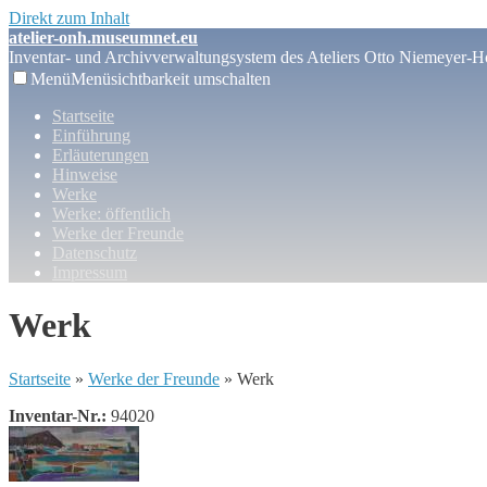
Direkt zum Inhalt
atelier-onh.museumnet.eu
Inventar- und Archivverwaltungsystem des Ateliers Otto Niemeyer-Ho
Menü
Menüsichtbarkeit umschalten
Startseite
Einführung
Erläuterungen
Hinweise
Werke
Werke: öffentlich
Werke der Freunde
Datenschutz
Impressum
Werk
Startseite
»
Werke der Freunde
» Werk
Inventar-Nr.:
94020