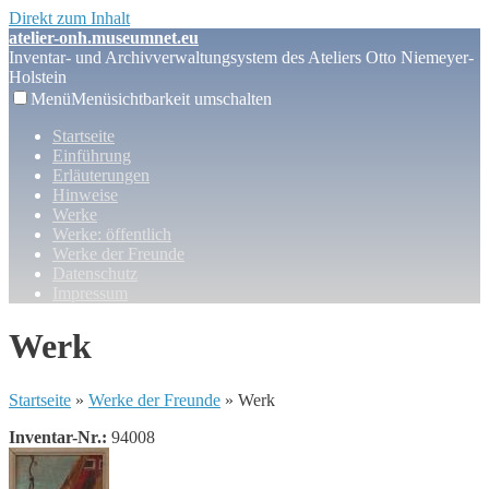
Direkt zum Inhalt
atelier-onh.museumnet.eu
Inventar- und Archivverwaltungsystem des Ateliers Otto Niemeyer-
Holstein
Menü
Menüsichtbarkeit umschalten
Startseite
Einführung
Erläuterungen
Hinweise
Werke
Werke: öffentlich
Werke der Freunde
Datenschutz
Impressum
Werk
Startseite
»
Werke der Freunde
» Werk
Inventar-Nr.:
94008