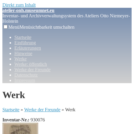
Direkt zum Inhalt
atelier-onh.museumnet.eu
Inventar- und Archivverwaltungsystem des Ateliers Otto Niemeyer-
Holstein
Menü
Menüsichtbarkeit umschalten
Startseite
Einführung
Erläuterungen
Hinweise
Werke
Werke: öffentlich
Werke der Freunde
Datenschutz
Impressum
Werk
Startseite
»
Werke der Freunde
» Werk
Inventar-Nr.:
930076