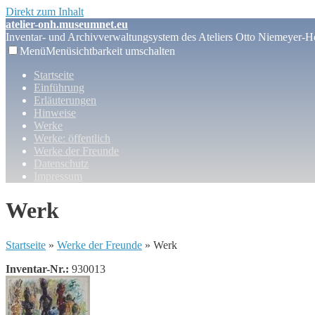
Direkt zum Inhalt
atelier-onh.museumnet.eu
Inventar- und Archivverwaltungsystem des Ateliers Otto Niemeyer-Ho
Menü
Menüsichtbarkeit umschalten
Startseite
Einführung
Erläuterungen
Hinweise
Werke
Werke: öffentlich
Werke der Freunde
Datenschutz
Impressum
Werk
Startseite
»
Werke der Freunde
» Werk
Inventar-Nr.:
930013