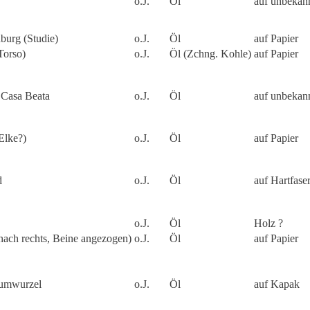
o.J.
Öl
auf unbekan
nburg (Studie)
o.J.
Öl
auf Papier
Torso)
o.J.
Öl (Zchng. Kohle)
auf Papier
 Casa Beata
o.J.
Öl
auf unbekan
Elke?)
o.J.
Öl
auf Papier
d
o.J.
Öl
auf Hartfaser
o.J.
Öl
Holz ?
nach rechts, Beine angezogen)
o.J.
Öl
auf Papier
aumwurzel
o.J.
Öl
auf Kapak