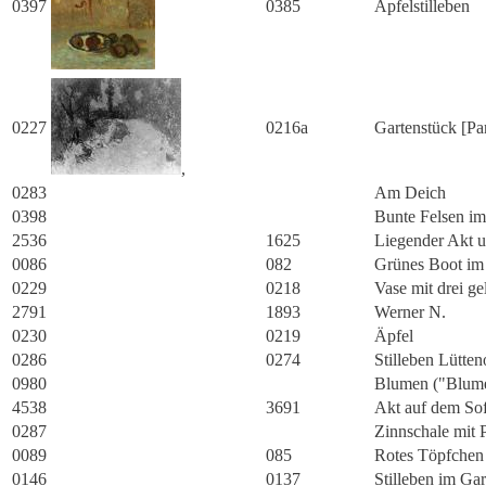
0397
0385
Apfelstilleben
0227
0216a
Gartenstück [Pa
,
0283
Am Deich
0398
Bunte Felsen i
2536
1625
Liegender Akt u
0086
082
Grünes Boot im 
0229
0218
Vase mit drei g
2791
1893
Werner N.
0230
0219
Äpfel
0286
0274
Stilleben Lütten
0980
Blumen ("Blume
4538
3691
Akt auf dem So
0287
Zinnschale mit P
0089
085
Rotes Töpfchen
0146
0137
Stilleben im Gar