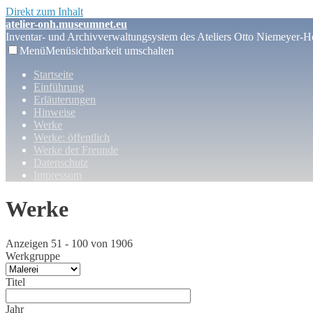
Direkt zum Inhalt
atelier-onh.museumnet.eu
Inventar- und Archivverwaltungsystem des Ateliers Otto Niemeyer-Ho
Menü
Menüsichtbarkeit umschalten
Startseite
Einführung
Erläuterungen
Hinweise
Werke
Werke: öffentlich
Werke der Freunde
Datenschutz
Impressum
Werke
Anzeigen 51 - 100 von 1906
Werkgruppe
Titel
Jahr