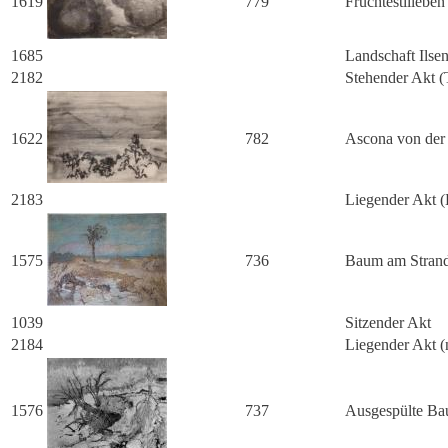
1619
779
Früchtestilleben
1685
Landschaft Ilse
2182
Stehender Akt (
1622
782
Ascona von der
2183
Liegender Akt (
1575
736
Baum am Stran
1039
Sitzender Akt
2184
Liegender Akt (
1576
737
Ausgespülte B