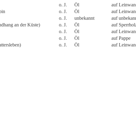
o. J.
Öl
auf Leinwan
pin
o. J.
Öl
auf Leinwan
o. J.
unbekannt
auf unbekan
dhang an der Küste)
o. J.
Öl
auf Sperrhol
o. J.
Öl
auf Leinwan
o. J.
Öl
auf Pappe
ttersleben)
o. J.
Öl
auf Leinwan