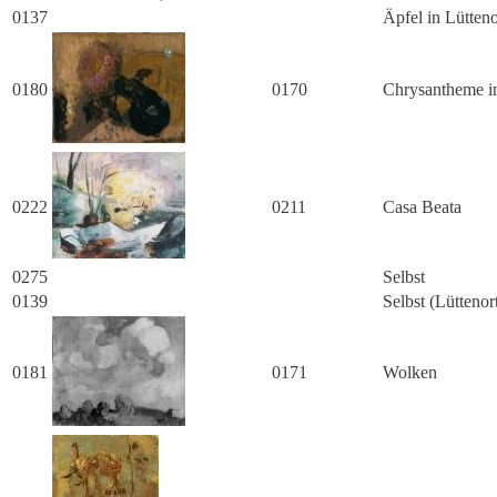
0137
Äpfel in Lütteno
0180
0170
Chrysantheme i
0222
0211
Casa Beata
0275
Selbst
0139
Selbst (Lüttenor
0181
0171
Wolken