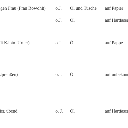
ungen Frau (Frau Rowohlt)
o.J.
Öl und Tusche
auf Papier
o.J.
Öl
auf Hartfaser
lt.Käptn. Urtier)
o.J.
Öl
auf Pappe
stpreußen)
o.J.
Öl
auf unbekan
er, übend
o. J.
Öl
auf Hartfaser