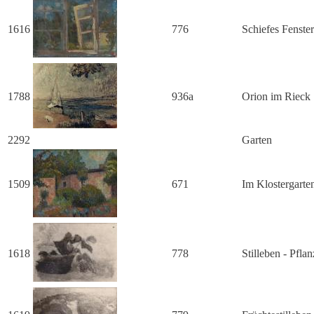
1616
776
Schiefes Fenster
1788
936a
Orion im Rieck
2292
Garten
1509
671
Im Klostergarte
1618
778
Stilleben - Pfla