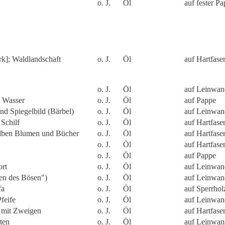
o. J.
Öl
auf fester P
rk]; Waldlandschaft
o. J.
Öl
auf Hartfaser
o. J.
Öl
auf Leinwand
m Wasser
o. J.
Öl
auf Pappe
nd Spiegelbild (Bärbel)
o. J.
Öl
auf Leinwan
Schilf
o. J.
Öl
auf Hartfaser
elben Blumen und Bücher
o. J.
Öl
auf Hartfaser
o. J.
Öl
auf Hartfaser
o. J.
Öl
auf Pappe
ort
o. J.
Öl
auf Leinwan
n des Bösen")
o. J.
Öl
auf Leinwan
fa
o. J.
Öl
auf Sperrhol
feife
o. J.
Öl
auf Leinwan
 mit Zweigen
o. J.
Öl
auf Hartfaser
ten
o. J.
Öl
auf Leinwan