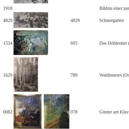
1918
Bildnis einer j
4829
4829
Schneegarten
1534
695
Das Höhlentier (
1629
789
Waldinneres (O
0082
078
Günter am Klavi
,