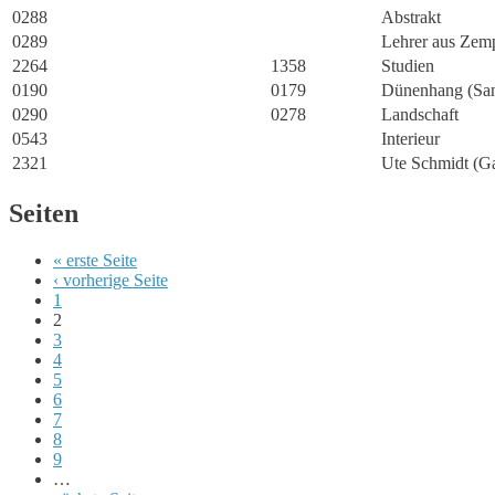
0288
Abstrakt
0289
Lehrer aus Zem
2264
1358
Studien
0190
0179
Dünenhang (San
0290
0278
Landschaft
0543
Interieur
2321
Ute Schmidt (Ga
Seiten
« erste Seite
‹ vorherige Seite
1
2
3
4
5
6
7
8
9
…