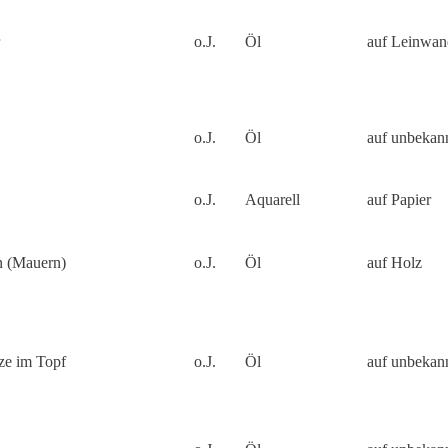
o.J.
Öl
auf Leinwan
o.J.
Öl
auf unbekan
o.J.
Aquarell
auf Papier
n (Mauern)
o.J.
Öl
auf Holz
nze im Topf
o.J.
Öl
auf unbekan