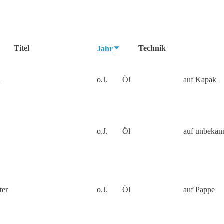
Titel
Technik
Jahr
n
o.J.
Öl
auf Kapak
o.J.
Öl
auf unbekan
ter
o.J.
Öl
auf Pappe