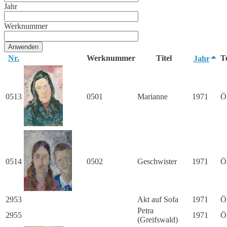
Jahr
Werknummer
Nr.
Werknummer
Titel
T
Jahr
0513
0501
Marianne
1971
Ö
0514
0502
Geschwister
1971
Ö
2953
Akt auf Sofa
1971
Ö
Petra
2955
1971
Ö
(Greifswald)