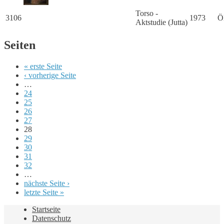
Torso -
3106
1973
Ö
Aktstudie (Jutta)
Seiten
« erste Seite
‹ vorherige Seite
…
24
25
26
27
28
29
30
31
32
…
nächste Seite ›
letzte Seite »
Startseite
Datenschutz