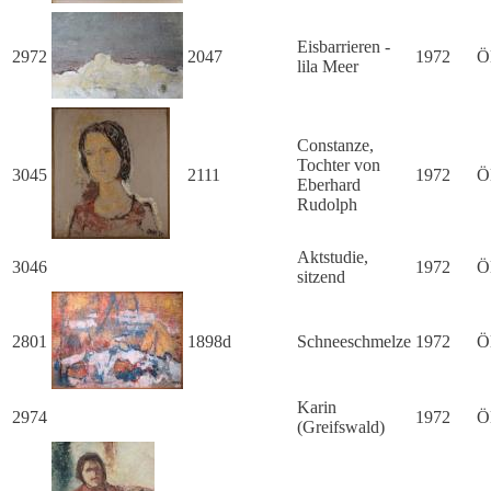
Eisbarrieren -
2972
2047
1972
Ö
lila Meer
Constanze,
Tochter von
3045
2111
1972
Ö
Eberhard
Rudolph
Aktstudie,
3046
1972
Ö
sitzend
2801
1898d
Schneeschmelze
1972
Ö
Karin
2974
1972
Ö
(Greifswald)