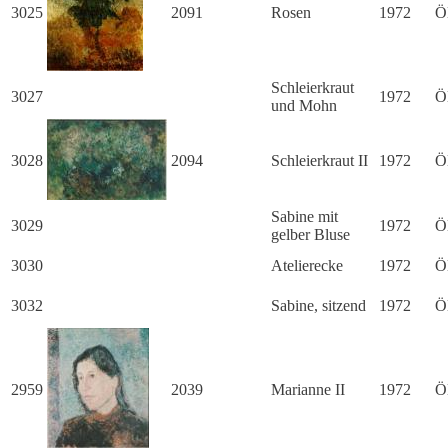
3025
2091
Rosen
1972
Ö
Schleierkraut
3027
1972
Ö
und Mohn
3028
2094
Schleierkraut II
1972
Ö
Sabine mit
3029
1972
Ö
gelber Bluse
3030
Atelierecke
1972
Ö
3032
Sabine, sitzend
1972
Ö
2959
2039
Marianne II
1972
Ö