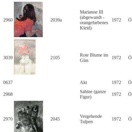
Marianne III
(abgewandt -
2960
2039a
1972
Ö
orangefarbenes
Kleid)
Rote Blume im
3039
2105
1972
Ö
Glas
0637
Akt
1972
Ö
Sabine (ganze
2968
1972
Ö
Figur)
Vergehende
2970
2045
1972
Ö
Tulpen