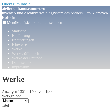
Direkt zum Inhalt
atelier-onh.museumnet.eu
Inventar- und Archivverwaltungsystem des Ateliers Otto Niemeyer-
Holstein
Menü
Menüsichtbarkeit umschalten
Startseite
Einführung
Erläuterungen
Hinweise
Werke
Werke: öffentlich
Werke der Freunde
Datenschutz
Impressum
Werke
Anzeigen 1351 - 1400 von 1906
Werkgruppe
Titel