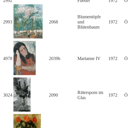
2992
Flieder
1972
Ö
Blumentöpfe
2993
2068
und
1972
Ö
Blütenbaum
4978
2039b
Marianne IV
1972
Ö
Rittersporn im
3024
2090
1972
Ö
Glas