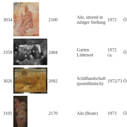
Akt, sitzend in
3034
2100
1972
Ö
ruhiger Stellung
Garten
1972
3359
2404
Ö
Lüttenort
ca.
Schilflandschaft
3026
2092
1972/73
Ö
(pointillistisch)
3105
2170
Akt (Beate)
1973
Ö