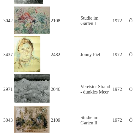
Studie im
3042
2108
1972
Ö
Garten I
3437
2482
Jonny Piel
1972
Ö
Vereister Strand
2971
2046
1972
Ö
- dunkles Meer
Studie im
3043
2109
1972
Ö
Garten II