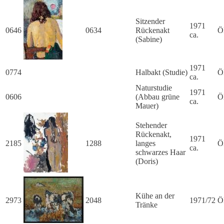
Sitzender
1971
0646
0634
Rückenakt
Ö
ca.
(Sabine)
1971
0774
Halbakt (Studie)
Ö
ca.
Naturstudie
1971
0606
(Abbau grüne
Ö
ca.
Mauer)
Stehender
Rückenakt,
1971
2185
1288
langes
Ö
ca.
schwarzes Haar
(Doris)
Kühe an der
2973
2048
1971/72
Ö
Tränke