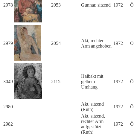
2978
2053
Gunnar, sitzend
1972
Ö
Akt, rechter
2979
2054
1972
Ö
Arm angehoben
Halbakt mit
3049
2115
gelbem
1972
Ö
Umhang
Akt, sitzend
2980
1972
Ö
(Ruth)
Akt, sitzend,
rechter Arm
2982
1972
Ö
aufgestützt
(Ruth)