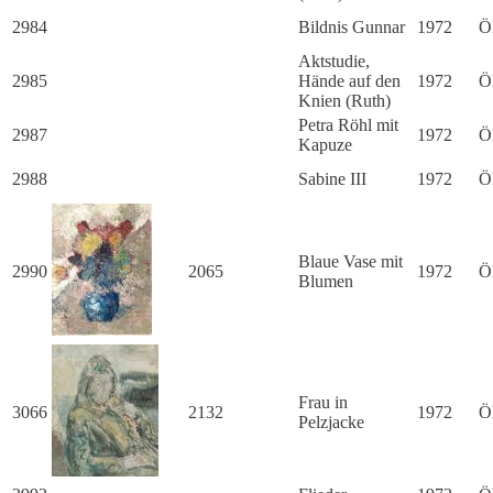
2984
Bildnis Gunnar
1972
Ö
Aktstudie,
2985
Hände auf den
1972
Ö
Knien (Ruth)
Petra Röhl mit
2987
1972
Ö
Kapuze
2988
Sabine III
1972
Ö
Blaue Vase mit
2990
2065
1972
Ö
Blumen
Frau in
3066
2132
1972
Ö
Pelzjacke