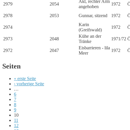
Akt, rechter Arm
2979
2054
1972
Ö
angehoben
2978
2053
Gunnar, sitzend
1972
Ö
Karin
2974
1972
Ö
(Greifswald)
Kühe an der
2973
2048
1971/72
Ö
Tränke
Eisbarrieren - lila
2972
2047
1972
Ö
Meer
Seiten
« erste Seite
‹ vorherige Seite
…
6
7
8
9
10
11
12