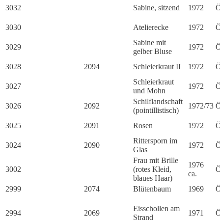
3032
Sabine, sitzend
1972
Ö
3030
Atelierecke
1972
Ö
Sabine mit
3029
1972
Ö
gelber Bluse
3028
2094
Schleierkraut II
1972
Ö
Schleierkraut
3027
1972
Ö
und Mohn
Schilflandschaft
3026
2092
1972/73
Ö
(pointillistisch)
3025
2091
Rosen
1972
Ö
Rittersporn im
3024
2090
1972
Ö
Glas
Frau mit Brille
1976
3002
(rotes Kleid,
Ö
ca.
blaues Haar)
2999
2074
Blütenbaum
1969
Ö
Eisschollen am
2994
2069
1971
Ö
Strand