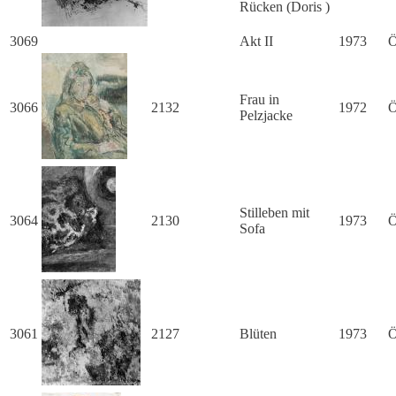
Rücken (Doris )
3069
Akt II
1973
Ö
Frau in
3066
2132
1972
Ö
Pelzjacke
Stilleben mit
3064
2130
1973
Ö
Sofa
3061
2127
Blüten
1973
Ö