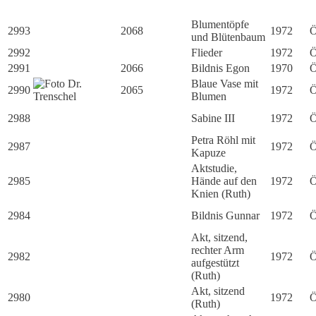
Blumentöpfe
2993
2068
1972
Ö
und Blütenbaum
2992
Flieder
1972
Ö
2991
2066
Bildnis Egon
1970
Ö
Blaue Vase mit
2990
2065
1972
Ö
Blumen
2988
Sabine III
1972
Ö
Petra Röhl mit
2987
1972
Ö
Kapuze
Aktstudie,
2985
Hände auf den
1972
Ö
Knien (Ruth)
2984
Bildnis Gunnar
1972
Ö
Akt, sitzend,
rechter Arm
2982
1972
Ö
aufgestützt
(Ruth)
Akt, sitzend
2980
1972
Ö
(Ruth)