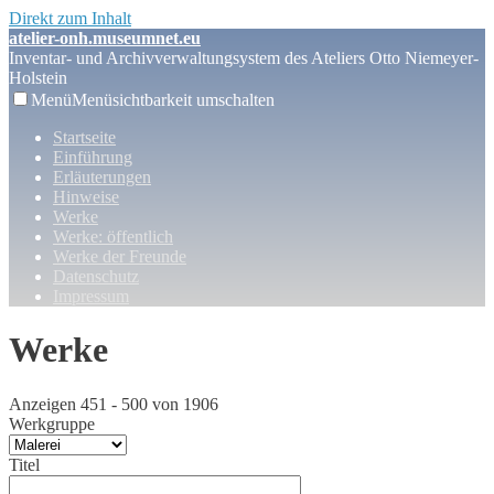
Direkt zum Inhalt
atelier-onh.museumnet.eu
Inventar- und Archivverwaltungsystem des Ateliers Otto Niemeyer-
Holstein
Menü
Menüsichtbarkeit umschalten
Startseite
Einführung
Erläuterungen
Hinweise
Werke
Werke: öffentlich
Werke der Freunde
Datenschutz
Impressum
Werke
Anzeigen 451 - 500 von 1906
Werkgruppe
Titel