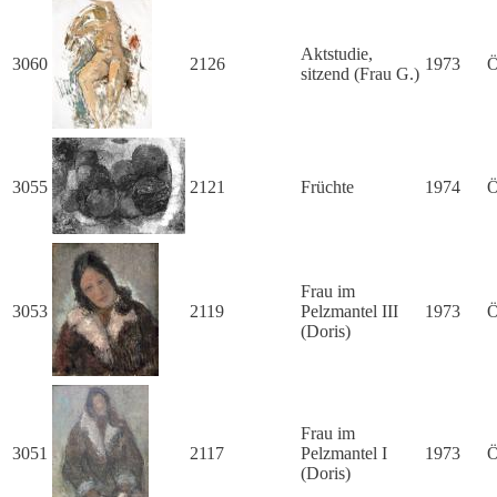
Aktstudie,
3060
2126
1973
Ö
sitzend (Frau G.)
3055
2121
Früchte
1974
Ö
Frau im
3053
2119
Pelzmantel III
1973
Ö
(Doris)
Frau im
3051
2117
Pelzmantel I
1973
Ö
(Doris)