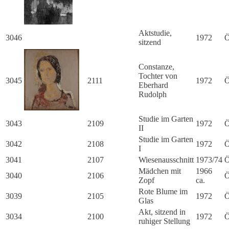
Aktstudie,
3046
1972
Ö
sitzend
Constanze,
Tochter von
3045
2111
1972
Ö
Eberhard
Rudolph
Studie im Garten
3043
2109
1972
Ö
II
Studie im Garten
3042
2108
1972
Ö
I
3041
2107
Wiesenausschnitt
1973/74
Ö
Mädchen mit
1966
3040
2106
Ö
Zopf
ca.
Rote Blume im
3039
2105
1972
Ö
Glas
Akt, sitzend in
3034
2100
1972
Ö
ruhiger Stellung