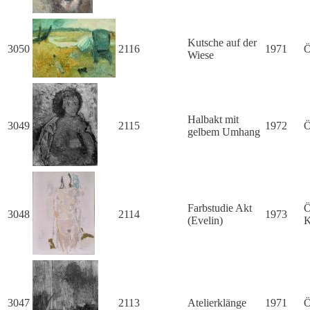
Kutsche auf der
3050
2116
1971
Ö
Wiese
Halbakt mit
3049
2115
1972
Ö
gelbem Umhang
Farbstudie Akt
Ö
3048
2114
1973
(Evelin)
K
3047
2113
Atelierklänge
1971
Ö