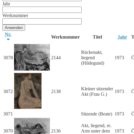
Jahr
Werknummer
Nr.
Werknummer
Titel
Jahr
T
Rückenakt,
3078
2144
liegend
1973
Ö
(Hildegund)
Kleiner sitzender
3072
2138
1973
Ö
Akt (Frau G.)
3071
Sitzende (Beate)
1973
Ö
Akt, liegend, re.
3070
2136
Arm unter dem
1973
Ö