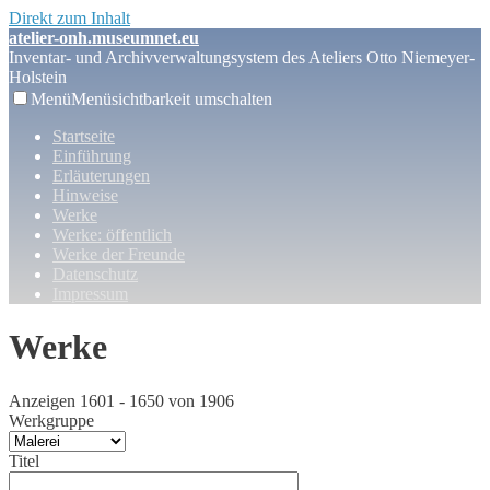
Direkt zum Inhalt
atelier-onh.museumnet.eu
Inventar- und Archivverwaltungsystem des Ateliers Otto Niemeyer-
Holstein
Menü
Menüsichtbarkeit umschalten
Startseite
Einführung
Erläuterungen
Hinweise
Werke
Werke: öffentlich
Werke der Freunde
Datenschutz
Impressum
Werke
Anzeigen 1601 - 1650 von 1906
Werkgruppe
Titel