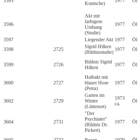
3595
1977
Öl
Kuntsche)
Akt mit
farbigem
3596
1977
Öl
Umhang
(Studie)
3597
Liegender Akt
1977
Öl
Sigrid Hilken
3598
2725
1977
Öl
(Bildnisstudie)
Bildnis Sigrid
3599
2726
1977
Öl
Hilken
Halbakt mit
3600
2727
blauer Hose
1977
Öl
(Petra)
Garten im
1973
3602
2729
Winter
Öl
ca.
(Lüttenort)
"Der
Psychiater"
3604
2731
1977
Öl
(Bildnis Dr.
Pickert)
3605
2732
Rosen
1979
Öl