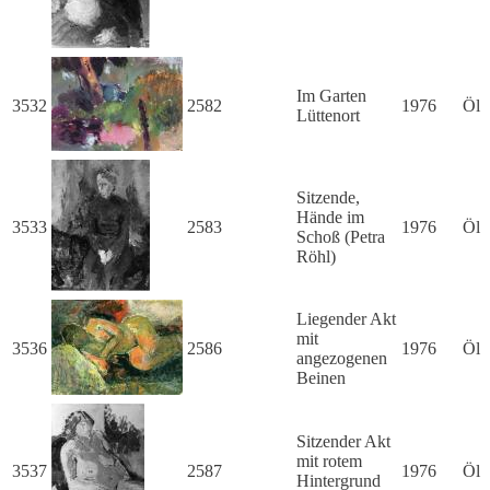
Im Garten
3532
2582
1976
Öl
Lüttenort
Sitzende,
Hände im
3533
2583
1976
Öl
Schoß (Petra
Röhl)
Liegender Akt
mit
3536
2586
1976
Öl
angezogenen
Beinen
Sitzender Akt
mit rotem
3537
2587
1976
Öl
Hintergrund