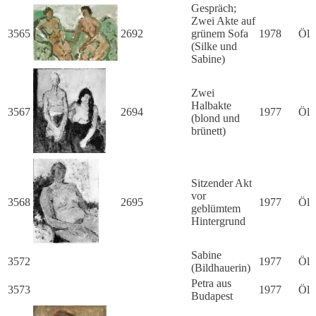
Gespräch;
Zwei Akte auf
3565
2692
grünem Sofa
1978
Öl
(Silke und
Sabine)
Zwei
Halbakte
3567
2694
1977
Öl
(blond und
brünett)
Sitzender Akt
vor
3568
2695
1977
Öl
geblümtem
Hintergrund
Sabine
3572
1977
Öl
(Bildhauerin)
Petra aus
3573
1977
Öl
Budapest