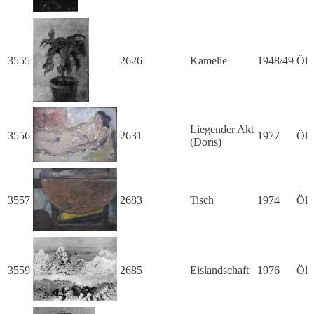
3555
2626
Kamelie
1948/49
Öl
Liegender Akt
3556
2631
1977
Öl
(Doris)
3557
2683
Tisch
1974
Öl
3559
2685
Eislandschaft
1976
Öl