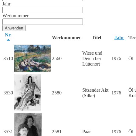
Jahr
Werknummer
Nr.
Werknummer
Titel
Jahr
Tec
Wiese und
3510
2560
Deich bei
1976
Öl
Lüttenort
Sitzender Akt
Öl 
3530
2580
1976
(Silke)
Koh
3531
2581
Paar
1976
Öl