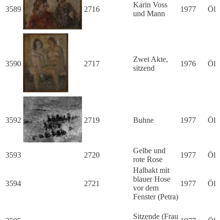
Karin Voss
3589
2716
1977
Öl
und Mann
Zwei Akte,
3590
2717
1976
Öl
sitzend
3592
2719
Buhne
1977
Öl
Gelbe und
3593
2720
1977
Öl
rote Rose
Halbakt mit
blauer Hose
3594
2721
1977
Öl
vor dem
Fenster (Petra)
Sitzende (Frau